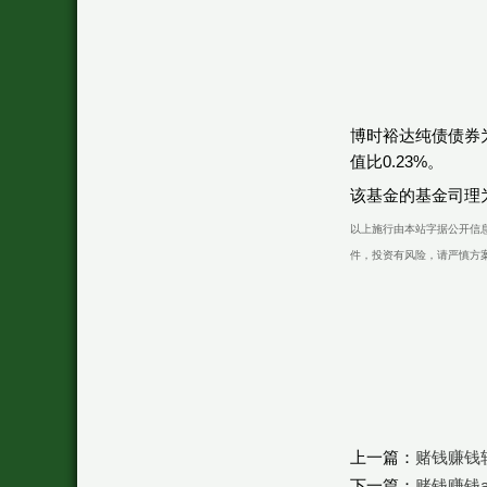
博时裕达纯债债券
值比0.23%。
该基金的基金司理为
以上施行由本站字据公开信息
件，投资有风险，请严慎方
上一篇：
赌钱赚钱
下一篇：
赌钱赚钱a