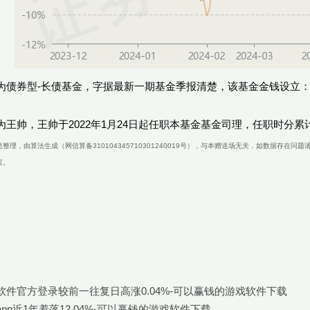
为债券型-长债基金，字据最新一期基金季报清楚，该基金金钱设立：无
王帅，王帅于2022年1月24日起任职本基金基金司理，任职时分累计答
整理，由算法生成（网信算备310104345710301240019号），与本赠送场无关，如数据存
案。
软件官方登录较前一往复日高涨0.04%-可以赢钱的游戏软件下载
pp近1年着落12.04%-可以赢钱的游戏软件下载