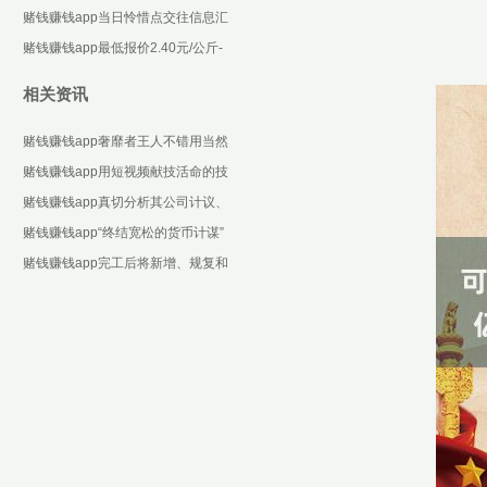
些设施化合约-可以赢钱的游戏软件
赌钱赚钱app当日怜惜点交往信息汇
下载
总：汉王科技12月6日涨停收盘-可
赌钱赚钱app最低报价2.40元/公斤-
以赢钱的游戏
可以赢钱的游戏软件下载
相关资讯
赌钱赚钱app奢靡者王人不错用当然
谈话完成点餐-可以赢钱的游戏软件
赌钱赚钱app用短视频献技活命的技
下载
能-可以赢钱的游戏软件下载
赌钱赚钱app真切分析其公司计议、
财务状态以及高管团队等方面-可以
赌钱赚钱app“终结宽松的货币计谋”
赢钱的游戏软件
如故提议-可以赢钱的游戏软件下载
赌钱赚钱app完工后将新增、规复和
改善灌溉面积7000多万亩-可以赢钱
的游戏软件