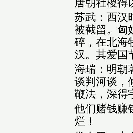
唐朝社稷得
苏武：西汉
被截留。匈
碎，在北海
汉。其爱国
海瑞：明朝
谈判河谈，
鞭法，深得
他们赌钱赚
烂！