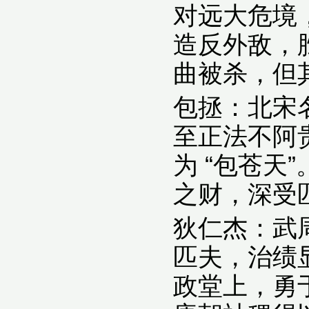
对远大危境
造反外敌，
曲被杀，但
包拯：北宋
至正法不阿
为 “包苍
之财，深受
狄仁杰：武
匹夫，治绩
政堂上，勇