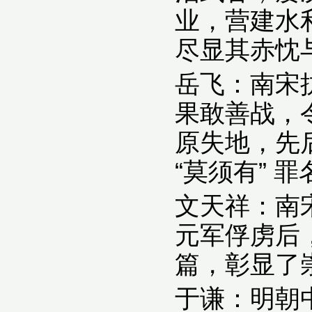
业，营建水
尽显其赤忱
岳飞：南宋
果敢善战，
原失地，先
“莫须有” 
文天祥：南
元军俘虏后
篇，彰显了
于谦：明朝