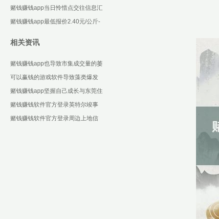
些设施化合约-可以赢钱的游戏软件
赌钱赚钱app当日怜惜点交往信息汇
下载
总：汉王科技12月6日涨停收盘-可
赌钱赚钱app最低报价2.40元/公斤-
以赢钱的游戏
可以赢钱的游戏软件下载
相关资讯
赌钱赚钱app也导致市集成交量的萎
缩-可以赢钱的游戏软件下载
可以赢钱的游戏软件导致藻类爆发
与浮游生物物化-可以赢钱的游戏软
赌钱赚钱app坚握自己成长与东莞住
件下载
建行状发展保握同频共振-可以赢钱
赌钱赚钱软件官方登录英特尔竣事
的游戏软件下载
营收 132.8 亿好意思元-可以赢钱的
赌钱赚钱软件官方登录周边上地信
游戏软件下
息产业基地-可以赢钱的游戏软件下
载