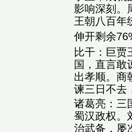
影响深刻。
王朝八百年
伸开剩余76
比干：巨贾
国，直言敢
出孝顺。商
谏三日不去
诸葛亮：三
蜀汉政权。
治武备，屡