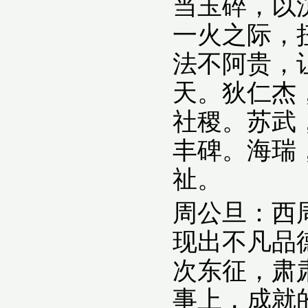
当玉碎，以
一火之际，
法不阿贵，
天。狄仁杰
社稷。苏武
丰碑。海瑞
祉。
周公旦：西
现出不凡品
次东征，肃
事上，成就