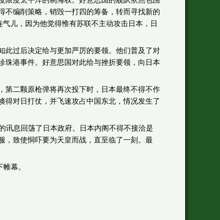
得不编削策略，销毁一打四的筹备，转而寻找新的
了连气儿，因为他觉得惟有苏联不主动攻击日本，日
知此过后决定给与更加严厉的要领。他们普及了对
珍珠港事件。好意思国对此给与挫折要领，向日本
，第二颗原枪弹将再次投下时，日本最终不得不作
倏得对日打仗，并飞速攻占中国东北，情况发生了
仗的讯息回荡了日本政府。日本内阁不得不接洽是
服，致使恫吓要为天皇而战，直至临了一刻。最
下帷幕。