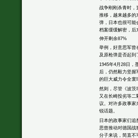
战争刚刚杀青时，
推移，越来越多的
弹，日本也很可能
档案缓缓解密，后
伸开剩余87%
举例，好意思军曾
及原枪弹是否起到
1945年4月2
后，仍然毅力坚握
的巨大威力令全寰
然则，尽管《波茨
又在长崎投劣等二
议。对许多政事家
锐话题。
日本的政事家们追
思曾推动对德国战
分子来说，简直不