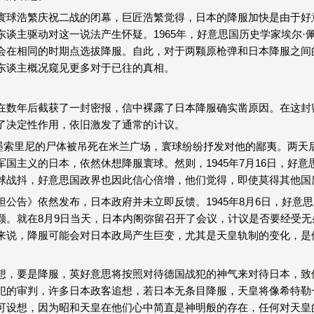
寰球浩繁庆祝二战的闭幕，巨匠浩繁觉得，日本的降服加快是由于好
东谈主驱动对这一说法产生怀疑。1965年，好意思国历史学家埃尔
会在相同的时期点选拔降服。自此，对于两颗原枪弹和日本降服之间
东谈主概况窥见更多对于已往的真相。
在数年后截获了一封密报，信中裸露了日本降服确实凿原因。在这封
了决定性作用，依旧激发了通常的计议。
8日，墨索里尼的尸体被吊死在米兰广场，寰球纷纷抒发对他的鄙夷。两
军国主义的日本，依然休想降服寰球。然则，1945年7月16日，好
球战抖，好意思国政界也因此信心倍增，他们觉得，即使莫得其他国
坦公告》依然发布，日本政府并未立即反馈。1945年8月6日，好意
颗。就在8月9日当天，日本内阁弥留召开了会议，计议是否要经受
来说，降服可能会对日本政局产生巨变，尤其是天皇轨制的变化，是
想，要是降服，英好意思将按照对待德国战犯的神气来对待日本，致
犯的审判，许多日本政客追想，若日本无条目降服，天皇将像希特勒
可设想，因为昭和天皇在他们心中简直是神明般的存在，任何对天皇