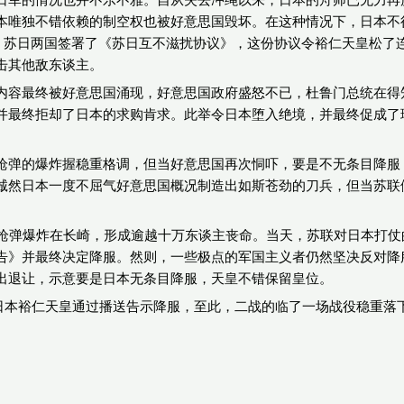
本唯独不错依赖的制空权也被好意思国毁坏。在这种情况下，日本不
4月，苏日两国签署了《苏日互不滋扰协议》，这份协议令裕仁天皇松
击其他敌东谈主。
内容最终被好意思国涌现，好意思国政府盛怒不已，杜鲁门总统在得
并最终拒却了日本的求购肯求。此举令日本堕入绝境，并最终促成了
枪弹的爆炸握稳重格调，但当好意思国再次恫吓，要是不无条目降服
诚然日本一度不屈气好意思国概况制造出如斯苍劲的刀兵，但当苏联
原枪弹爆炸在长崎，形成逾越十万东谈主丧命。当天，苏联对日本打
告》并最终决定降服。然则，一些极点的军国主义者仍然坚决反对降
出退让，示意要是日本无条目降服，天皇不错保留皇位。
日，日本裕仁天皇通过播送告示降服，至此，二战的临了一场战役稳重落