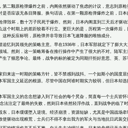
，第二颗原枪弹爆炸之前，内阁依然驱动了焦虑的计议，意志到原枪
讨是否应该无条目降服。换句话说，在第一颗原枪弹爆炸之前，日本
原枪弹毁坏，数十万子民死于爆炸。然则，日本内阁直到三天后才驱
么这个时期上的差距较着不行立。更巨大的是，历程第一次爆炸后，
。这种反应标明，原枪弹并非导致日本飞速降服的唯独成分。
错追忆到其领先的策略主意。早在1936年，日本军部就定下了膨大
领域。然则，这一策略筹备在推行操作中产生了很大的不对。陆军主
产生了狠恶争论。最终，战争的标的被定为同期扞拒好意思、英、苏
家归来这一时期的策略方针，皆不禁感到战抖。一个如斯小的国度居
本军国主义延迟的根源。尽管中国在阿谁时期实力较弱，但日本却选
本军国主义的念念想渗入到了社会的每个旯旮，简直每一个士兵皆怀
作念法注定了最终的失败，然则日本依然轻浮作战，直到战争的临了
股东，日本缓缓堕入逆境。经济崩溃，资源短缺，尤其是中国战场牵
致使驱动出现粮荒，士兵们不得不拿出我方的军火与当地抗日武装交
日军的情况也并不乐不雅。自从失去冲绳以来，日本的舟师已无力再