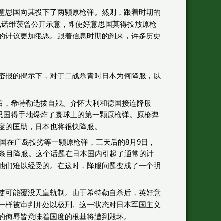
意思国向其投下了两颗原枪弹。然则，跟着时期的
·佩诺维茨曾公开示意，即使好意思国莫得投放原枪
的计议更加狠恶。跟着信息时期的到来，许多历史
密报的揭示下，对于二战杀青时日本为何降服，以
天后，希特勒选拔自戕。介怀大利和德国接连降服
意思国得手地爆炸了寰球上的第一颗原枪弹。原枪弹
度的匡助，日本也将很快降服。
思国在广岛投劣等一颗原枪弹，三天后的8月9日，
无条目降服。这个话题在日本国内引起了通常的计
他们难以经受的。在这时，降服问题变成了一个明
使可能覆没天皇轨制。由于希特勒自杀后，英好意
一样被审判并处以极刑。这一状态对日本军国主义
的侮辱皆意味着国度的根基将遭到毁坏。