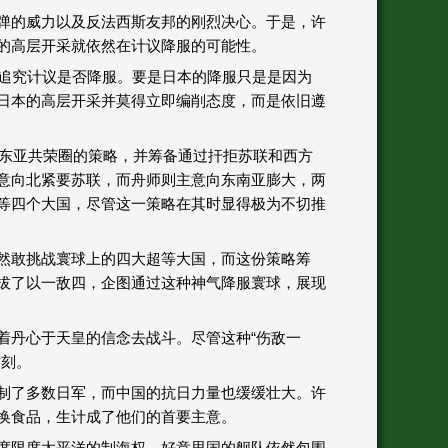
弹的威力以及反法西斯友邦的刚烈决心。于是，许
的高层开采就依然在计议降服的可能性。
动追究计议是否降服。要是日本的降服只是是因为
日本的高层开采并莫得立即编削态度，而是依旧遵
大东亚共荣圈的策略，并筹备通过扞拒苏联和西方
意向北紧要苏联，而舟师则主意向东南亚膨大，两
等四个大国，尽管这一策略在其时显得极为不切推
然敢挑战寰球上的四大超等大国，而这份策略筹
拔了以一敌四，企图通过这种神气降服寰球，展现
着丹心于天皇的信念去战斗。尽管这种“伤敌一
时刻。
制了多数日军，而中国的抗日力量也缓缓壮大。许
换食品，生计成了他们的首要主意。
度限度太平洋的制海权。好意思国的舰队依然包围