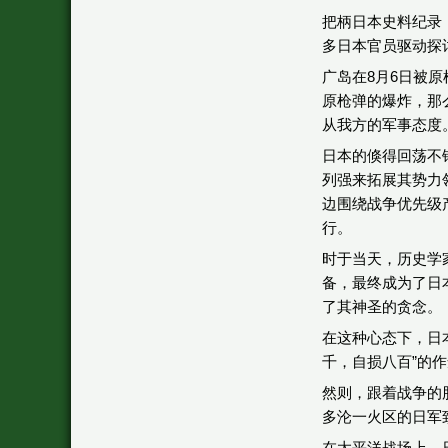
把柄日本史料纪录
多日本官员驱动探
广岛在8月6日被
原枪弹的爆炸，那
从我方的军事态度
日本的倏得回荡不
列强来拓展其势力
边围绕战争优先级
行。
时于当天，历史学
备，最终成为了日
了其神圣的贪念。
在这种心态下，日
千，自损八百”的
然则，跟着战争的
多沦一火区的日军
在太平洋战场上，