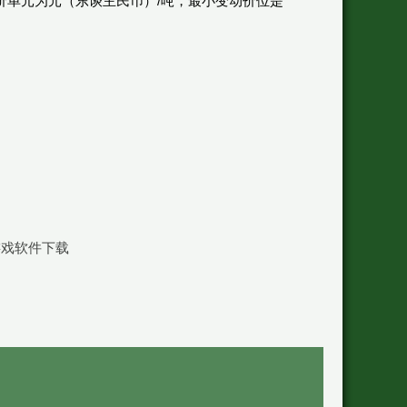
价单元为元（东谈主民币）/吨，最小变动价位是
游戏软件下载