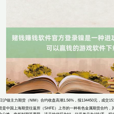
日沪镍主力期货（NIM）合约收盘高潮1.56%，报134450元，成交151
货是中国上海期货往返所（SHFE）上市的一种有色金属期货合约，