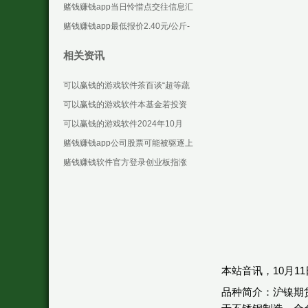
些设施化合约-可以赢钱的游戏软件
赌钱赚钱app当日怜惜点交往信息汇
下载
总：汉王科技12月6日涨停收盘-可
赌钱赚钱app最低报价2.40元/公斤-
以赢钱的游戏
可以赢钱的游戏软件下载
相关资讯
可以赢钱的游戏软件茶百谈“超等蔬
食”系列的火爆-可以赢钱的游戏软件
可以赢钱的游戏软件本基金若投资
下载
于港股通成见股票-可以赢钱的游戏
可以赢钱的游戏软件2024年10月
软件下载
M1企稳反弹-可以赢钱的游戏软件下
赌钱赚钱app公司股票可能被驱逐上
载
市来回-可以赢钱的游戏软件下载
赌钱赚钱软件官方登录创业板指涨
1.67%-可以赢钱的游戏软件下载
本站音讯，10月11
品种简介：沪镍期