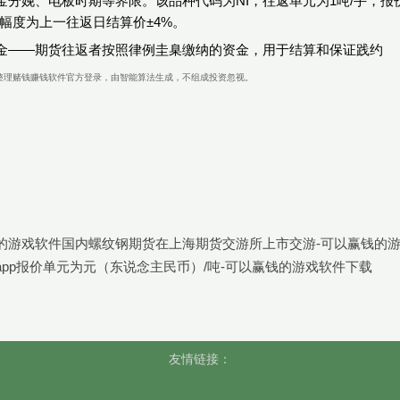
金分娩、电板时期等界限。该品种代码为NI，往返单元为1吨/手，报
板幅度为上一往返日结算价±4%。
金——期货往返者按照律例圭臬缴纳的资金，用于结算和保证践约
整理赌钱赚钱软件官方登录，由智能算法生成，不组成投资忽视。
的游戏软件国内螺纹钢期货在上海期货交游所上市交游-可以赢钱的
app报价单元为元（东说念主民币）/吨-可以赢钱的游戏软件下载
友情链接：