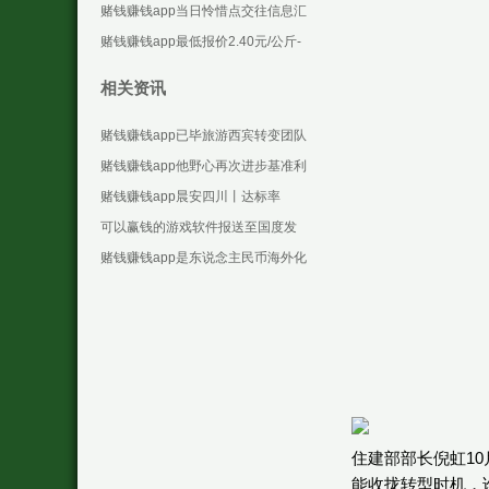
些设施化合约-可以赢钱的游戏软件
赌钱赚钱app当日怜惜点交往信息汇
下载
总：汉王科技12月6日涨停收盘-可
赌钱赚钱app最低报价2.40元/公斤-
以赢钱的游戏
可以赢钱的游戏软件下载
相关资讯
赌钱赚钱app已毕旅游西宾转变团队
的精确栽培-可以赢钱的游戏软件下
赌钱赚钱app他野心再次进步基准利
载
率-可以赢钱的游戏软件下载
赌钱赚钱app晨安四川丨达标率
100%！-可以赢钱的游戏软件下载
可以赢钱的游戏软件报送至国度发
展矫正委的样式-可以赢钱的游戏软
赌钱赚钱app是东说念主民币海外化
件下载
进度中的一个紧迫里程碑-可以赢钱
的游戏软件下载
住建部部长倪虹1
能收拢转型时机，