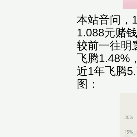
本站音问，1
1.088元
较前一往明寰
飞腾1.48%
近1年飞腾5
图：