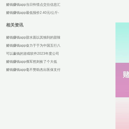
些设施化合约-可以赢钱的游戏软件
赌钱赚钱app当日怜惜点交往信息汇
下载
总：汉王科技12月6日涨停收盘-可
赌钱赚钱app最低报价2.40元/公斤-
以赢钱的游戏
可以赢钱的游戏软件下载
相关资讯
赌钱赚钱app甜水面以其独到的甜辣
风范-可以赢钱的游戏软件下载
赌钱赚钱app奋力于于为中国五行八
作的企业提供处事-可以赢钱的游戏
可以赢钱的游戏软件2023年度公司
软件下载
责罚全资子公司产生大额损失-可以
赌钱赚钱app俄军然则捡了个大低
赢钱的游戏软件
廉-可以赢钱的游戏软件下载
赌钱赚钱app毫不赞助杰出医保支付
才智盲目扩大定点医药机构限度-可
以赢钱的游戏软