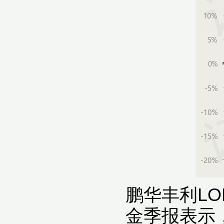
鹏华丰利L
金季报表示