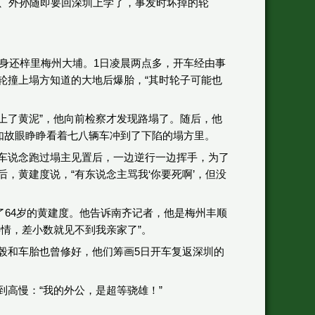
女、外孙随即要回深圳上学了，事发时坏掉的轮
动身还梓里梅州大埔。1日凌晨两点多，开车经由事
轮撞上塌方知道的大地后爆胎，“其时轮子可能也
撞上了黄泥”，他向前检察才发现路塌了。随后，他
如故眼睁睁看着七八辆车冲到了下陷的塌方里。
车说念跑过塌主见置后，一边逆行一边挥手，为了
，黄建度说，“有东说念主骂我‘你要死啊’，但没
了64岁的黄建度。他告诉南齐记者，他是梅州丰顺
情，差小数就见不到我亲家了”。
毂和车胎也曾修好，他们筹画5日开车复返深圳的
高慢：“我的外公，是超等骁雄！”