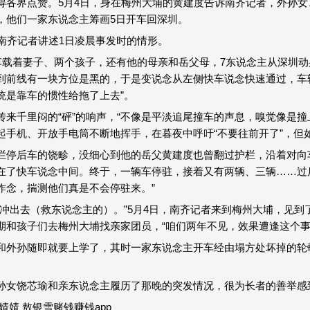
得各界点赞。5月4日，身在梅州大埔的黄建度告诉南齐记者，外孙
，他们一家东说念主筹画5日开车回深圳。
向南齐记者讲述1日凌晨事发时的情形。
开车载着妻子、两个孩子，还有他的母亲和岳父母，7东说念主从深圳
到前线有一块方位是黑的，于是变说念从左侧快车说念快速通过，车
统是靠车的惯性给拖了上去”。
传来千里闷的“砰”的响声，“不像是平淡追尾撞车的声息，嗅觉像是
起手机、开放手电筒不断地挥手，在暮夜中呼吁“不要往前开了”，但
拦停后车的饶畛，没细心到他的岳父黄建度也曾翻过护栏，沿着对向
在了快车说念中间。终于，一辆车停驻，接着又有两辆、三辆……过后
作念，揣测他们真是不会停驻来。”
会冲出去（救东说念主的）。”5月4日，南齐记者来到梅州大埔，见到
期和孩子们去梅州大埔找亲家团员，“咱们两年不见，效果遭逢这个事
和外孙随即就要上学了，其时一家东说念主开车经由塌方处坏掉的轮
孙女饶芯瑜和亲东说念主履历了那晚的突发情况，很为长者的善举感到
婧婧 敖银雪赌钱赚钱app