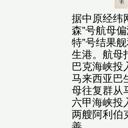
据中原经纬网
森”号航母偏
特”号结果舰
生港。航母打
巴克海峡投入
马来西亚巴
母往复群从
六甲海峡投
两艘阿利伯
善。