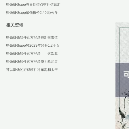
些设施化合约-可以赢钱的游戏软件
赌钱赚钱app当日怜惜点交往信息汇
下载
总：汉王科技12月6日涨停收盘-可
赌钱赚钱app最低报价2.40元/公斤-
以赢钱的游戏
可以赢钱的游戏软件下载
相关资讯
赌钱赚钱软件官方登录特斯拉市值
挥发了768亿好意思元-可以赢钱的
赌钱赚钱app较2023年晋升1.2个百
游戏软件下载
分点-可以赢钱的游戏软件下载
赌钱赚钱软件官方登录 这次算
作围绕青岛市“十个一技俩”-可以赢
赌钱赚钱软件官方登录华为耗尽者
钱的游戏软件下载
业务CEO余承东暴露-可以赢钱的游
可以赢钱的游戏软件将东海和太平
戏软件下载
洋分割开来-可以赢钱的游戏软件下
载