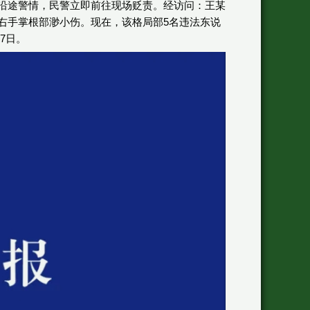
场发生沿途警情，民警立即前往现场贬责。经访问：王某
右手掌根部渺小伤。现在，该格局部5名违法东说
7日。