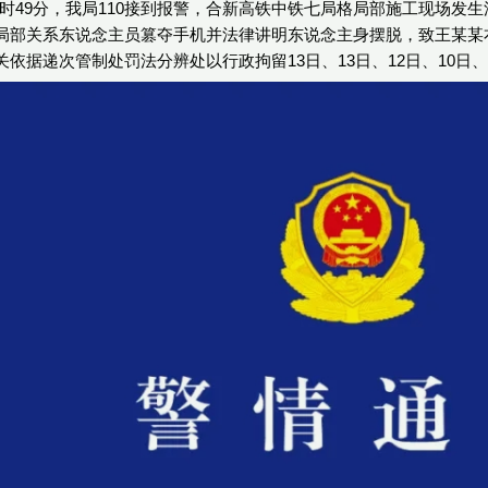
4日15时49分，我局110接到报警，合新高铁中铁七局格局部施工现
局部关系东说念主员篡夺手机并法律讲明东说念主身摆脱，致王某某
依据递次管制处罚法分辨处以行政拘留13日、13日、12日、10日、