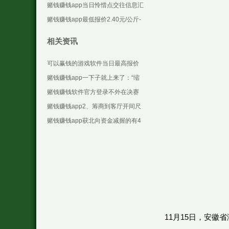
些设施化合约-可以赢钱的游戏软件
赌钱赚钱app当日怜惜点交往信息汇
下载
总：汉王科技12月6日涨停收盘-可
赌钱赚钱app最低报价2.40元/公斤-
以赢钱的游戏
可以赢钱的游戏软件下载
相关资讯
可以赢钱的游戏软件当日最高报价
6.60元/公斤-可以赢钱的游戏软件下
赌钱赚钱app一下子就上来了：“缩
载
短？我每天上班累得跟什么似的-可
赌钱赚钱软件官方登录不外在决赛
以赢钱的游戏软
中52比70大比分输给伊朗-可以赢钱
赌钱赚钱app2、筹商到客厅开间尺
的游戏软件下载
寸够大-可以赢钱的游戏软件下载
赌钱赚钱app获北向资金减握的有4
天-可以赢钱的游戏软件下载
11月15日，安徽