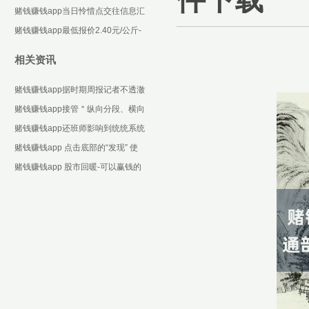
些设施化合约-可以赢钱的游戏软件
赌钱赚钱app当日怜惜点交往信息汇
下载
总：汉王科技12月6日涨停收盘-可
赌钱赚钱app最低报价2.40元/公斤-
以赢钱的游戏
可以赢钱的游戏软件下载
相关资讯
赌钱赚钱app据时期周报记者不透澈
统计-可以赢钱的游戏软件下载
赌钱赚钱app接管＂纵向分段、横向
分块＂的大块段架设样式-可以赢钱
赌钱赚钱app还班师影响到统统系统
的游戏软件下载
的安全性和为止-可以赢钱的游戏软
赌钱赚钱app 点击底部的“发现” 使
件下载
用“扫一扫” 即
赌钱赚钱app 股市回暖-可以赢钱的
游戏软件下载