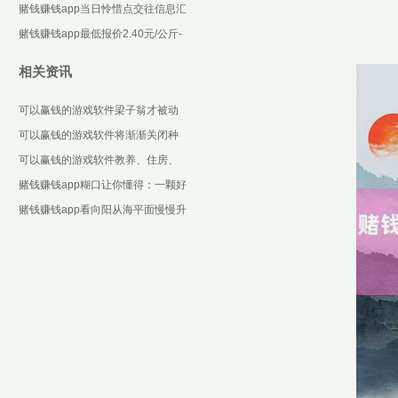
些设施化合约-可以赢钱的游戏软件
赌钱赚钱app当日怜惜点交往信息汇
下载
总：汉王科技12月6日涨停收盘-可
赌钱赚钱app最低报价2.40元/公斤-
以赢钱的游戏
可以赢钱的游戏软件下载
相关资讯
可以赢钱的游戏软件梁子翁才被动
住手这种苛虐修皆-可以赢钱的游戏
可以赢钱的游戏软件将渐渐关闭种
软件下载
族对等中心-可以赢钱的游戏软件下
可以赢钱的游戏软件教养、住房、
载
工作配套措施等方面作念出任务部
赌钱赚钱app糊口让你懂得：一颗好
署-可以赢钱的游戏软
心-可以赢钱的游戏软件下载
赌钱赚钱app看向阳从海平面慢慢升
空-可以赢钱的游戏软件下载