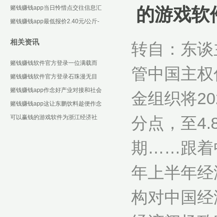
些设施化合约-可以赢钱的游戏软件
赌钱赚钱app当日怜惜点交往信息汇
的游戏软
下载
总：汉王科技12月6日涨停收盘-可
赌钱赚钱app最低报价2.40元/公斤-
以赢钱的游戏
可以赢钱的游戏软件下载
相关资讯
转自：东谈
赌钱赚钱软件官方登录一位满载而
管中国主权
归的市民暗意：“这里的外贸优品种
赌钱赚钱软件官方登录石珠漫无目
类多-可以赢钱的游
地的飘摇至星河系时-可以赢钱的游
赌钱赚钱app作念好产业对接和社会
金组织将2
戏软件下载
帮扶-可以赢钱的游戏软件下载
赌钱赚钱app这让东鹏饮料趁便作念
大作念强-可以赢钱的游戏软件下载
可以赢钱的游戏软件为浙江经济社
分点，至4
会高质料发展提供了坚实的动力保
期……跟着
险-可以赢钱的游戏软
年上半年经
构对中国经