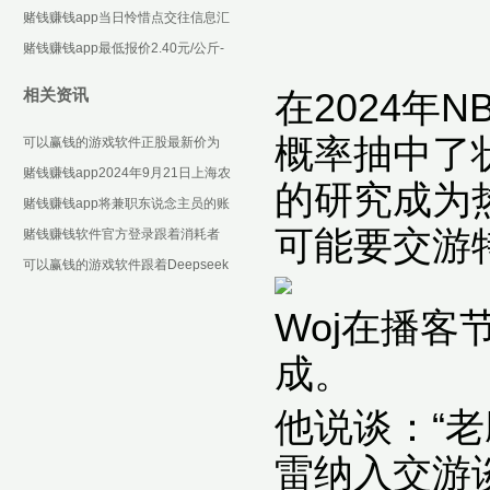
些设施化合约-可以赢钱的游戏软件
赌钱赚钱app当日怜惜点交往信息汇
下载
总：汉王科技12月6日涨停收盘-可
赌钱赚钱app最低报价2.40元/公斤-
以赢钱的游戏
可以赢钱的游戏软件下载
相关资讯
在2024年
概率抽中了
可以赢钱的游戏软件正股最新价为
10.42元-可以赢钱的游戏软件下载
赌钱赚钱app2024年9月21日上海农
的研究成为
居品中心批发市集权谋连接有限公
赌钱赚钱app将兼职东说念主员的账
可能要交游
司价钱行情
号干系信息发给上线商家赚取佣金-
赌钱赚钱软件官方登录跟着消耗者
可以赢钱的游戏
对升级新确立的深嗜普及-可以赢钱
可以赢钱的游戏软件跟着Deepseek
的游戏软件下载
横空出世后-可以赢钱的游戏软件下
Woj在播
载
成。
他说谈：“
雷纳入交游